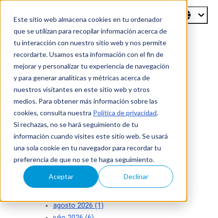
Este sitio web almacena cookies en tu ordenador
que se utilizan para recopilar información acerca de
tu interacción con nuestro sitio web y nos permite
recordarte. Usamos esta información con el fin de
mejorar y personalizar tu experiencia de navegación
Blog de
y para generar analíticas y métricas acerca de
nuestros visitantes en este sitio web y otros
ISecAuditors
medios. Para obtener más información sobre las
cookies, consulta nuestra
Política de privacidad
.
Su seguridad es nuestro éxito
Si rechazas, no se hará seguimiento de tu
información cuando visites este sitio web. Se usará
una sola cookie en tu navegador para recordar tu
preferencia de que no se te haga seguimiento.
Aceptar
Declinar
Archivo
agosto 2026
(1)
julio 2026
(6)