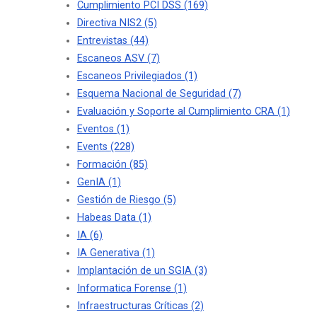
Cumplimiento PCI DSS
(169)
Directiva NIS2
(5)
Entrevistas
(44)
Escaneos ASV
(7)
Escaneos Privilegiados
(1)
Esquema Nacional de Seguridad
(7)
Evaluación y Soporte al Cumplimiento CRA
(1)
Eventos
(1)
Events
(228)
Formación
(85)
GenIA
(1)
Gestión de Riesgo
(5)
Habeas Data
(1)
IA
(6)
IA Generativa
(1)
Implantación de un SGIA
(3)
Informatica Forense
(1)
Infraestructuras Críticas
(2)