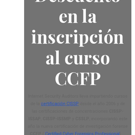
en la
inscripción
al curso
CCFP
Internet Security Auditors lleva impartiendo cursos
de la
certificación CISSP
desde el año 2006 y de
las certificaciones de concentraciones
CISSP-
ISSAP
,
CISSP-ISSMP
y
CSSLP
, incorporando este
año la nueva certificación de investigación forense
CCFP
(
Certified Cyber Forensics Professional
). ...