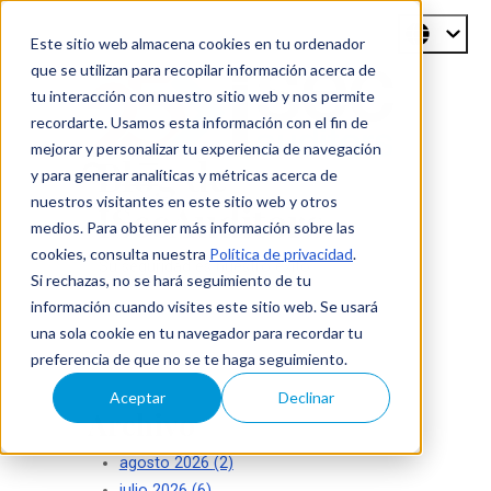
Este sitio web almacena cookies en tu ordenador
que se utilizan para recopilar información acerca de
tu interacción con nuestro sitio web y nos permite
recordarte. Usamos esta información con el fin de
mejorar y personalizar tu experiencia de navegación
Blog de
y para generar analíticas y métricas acerca de
nuestros visitantes en este sitio web y otros
ISecAuditors
medios. Para obtener más información sobre las
cookies, consulta nuestra
Política de privacidad
.
Su seguridad es nuestro éxito
Si rechazas, no se hará seguimiento de tu
información cuando visites este sitio web. Se usará
una sola cookie en tu navegador para recordar tu
preferencia de que no se te haga seguimiento.
Aceptar
Declinar
Archivo
agosto 2026
(2)
julio 2026
(6)