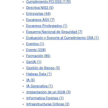
Cumplimiento PCI DSS
(170)
Directiva NIS2
(5)
Entrevistas
(44)
Escaneos ASV
(7)
Escaneos Privilegiados
(1)
Esquema Nacional de Seguridad
(7)
Evaluación y Soporte al Cumplimiento CRA
(1)
Eventos
(1)
Events
(228)
Formación
(85)
GenIA
(1)
Gestión de Riesgo
(5)
Habeas Data
(1)
IA
(6)
IA Generativa
(1)
Implantación de un SGIA
(3)
Informatica Forense
(1)
Infraestructuras Críticas
(2)