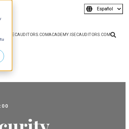
Español
y
WW.ISECAUDITORS.COM
ACADEMY.ISECAUDITORS.COM
 tu
:00
curity