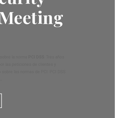
 Meeting
 sobre la norma
PCI DSS
. Tres años
or las peticiones de clientes y
to sobre las normas de PCI: PCI DSS
..