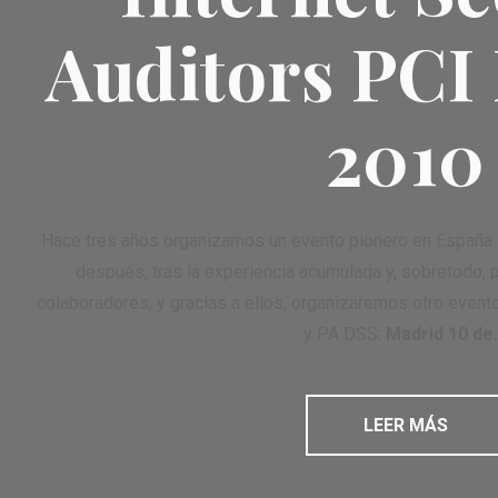
Auditors PCI
2010
Hace tres años organizamos un evento pionero en España
después, tras la experiencia acumulada y, sobretodo, p
colaboradores, y gracias a ellos, organizaremos otro even
y PA DSS:
Madrid 10 de.
LEER MÁS