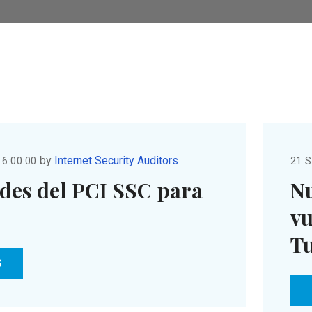
by
Internet Security Auditors
 6:00:00
21 S
des del PCI SSC para
Nu
vu
Tu
S