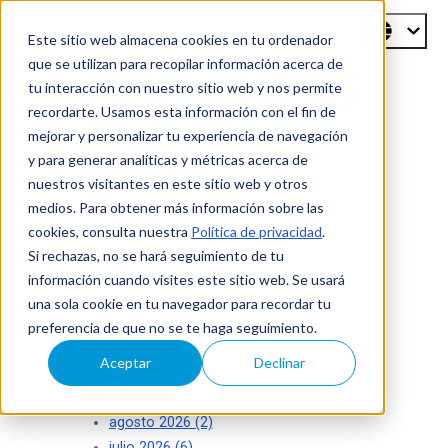
Este sitio web almacena cookies en tu ordenador
que se utilizan para recopilar información acerca de
tu interacción con nuestro sitio web y nos permite
recordarte. Usamos esta información con el fin de
mejorar y personalizar tu experiencia de navegación
Blog de
y para generar analíticas y métricas acerca de
nuestros visitantes en este sitio web y otros
ISecAuditors
medios. Para obtener más información sobre las
cookies, consulta nuestra
Política de privacidad
.
Su seguridad es nuestro éxito
Si rechazas, no se hará seguimiento de tu
información cuando visites este sitio web. Se usará
una sola cookie en tu navegador para recordar tu
preferencia de que no se te haga seguimiento.
Aceptar
Declinar
Archivo
agosto 2026
(2)
julio 2026
(6)