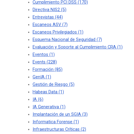
Cumplimiento PCI DSS
(170)
Directiva NIS2
(5)
Entrevistas
(44)
Escaneos ASV
(7)
Escaneos Privilegiados
(1)
Esquema Nacional de Seguridad
(7)
Evaluación y Soporte al Cumplimiento CRA
(1)
Eventos
(1)
Events
(228)
Formación
(85)
GenIA
(1)
Gestión de Riesgo
(5)
Habeas Data
(1)
IA
(6)
IA Generativa
(1)
Implantación de un SGIA
(3)
Informatica Forense
(1)
Infraestructuras Críticas
(2)