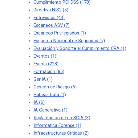
Cumplimiento PCI DSS
(170)
Directiva NIS2
(5)
Entrevistas
(44)
Escaneos ASV
(7)
Escaneos Privilegiados
(1)
Esquema Nacional de Seguridad
(7)
Evaluación y Soporte al Cumplimiento CRA
(1)
Eventos
(1)
Events
(228)
Formación
(85)
GenIA
(1)
Gestión de Riesgo
(5)
Habeas Data
(1)
IA
(6)
IA Generativa
(1)
Implantación de un SGIA
(3)
Informatica Forense
(1)
Infraestructuras Críticas
(2)