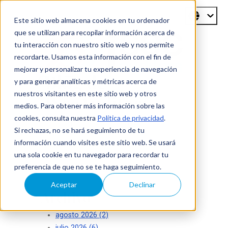
Este sitio web almacena cookies en tu ordenador
que se utilizan para recopilar información acerca de
tu interacción con nuestro sitio web y nos permite
recordarte. Usamos esta información con el fin de
mejorar y personalizar tu experiencia de navegación
Blog de
y para generar analíticas y métricas acerca de
nuestros visitantes en este sitio web y otros
ISecAuditors
medios. Para obtener más información sobre las
cookies, consulta nuestra
Política de privacidad
.
Su seguridad es nuestro éxito
Si rechazas, no se hará seguimiento de tu
información cuando visites este sitio web. Se usará
una sola cookie en tu navegador para recordar tu
preferencia de que no se te haga seguimiento.
Aceptar
Declinar
Archivo
agosto 2026
(2)
julio 2026
(6)