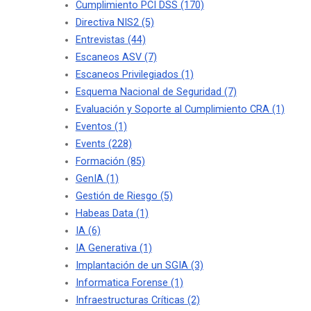
Cumplimiento PCI DSS
(170)
Directiva NIS2
(5)
Entrevistas
(44)
Escaneos ASV
(7)
Escaneos Privilegiados
(1)
Esquema Nacional de Seguridad
(7)
Evaluación y Soporte al Cumplimiento CRA
(1)
Eventos
(1)
Events
(228)
Formación
(85)
GenIA
(1)
Gestión de Riesgo
(5)
Habeas Data
(1)
IA
(6)
IA Generativa
(1)
Implantación de un SGIA
(3)
Informatica Forense
(1)
Infraestructuras Críticas
(2)