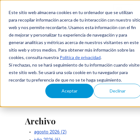
Este sitio web almacena cookies en tu ordenador que se utilizan
para recopilar información acerca de tu interacción con nuestro siti
web y nos permite recordarte. Usamos esta información con el fin
de mejorar y personalizar tu experiencia de navegación y para
generar analíticas y métricas acerca de nuestros visitantes en este
Blog de
sitio web y otros medios. Para obtener más información sobre las
cookies, consulta nuestra
Política de privacidad
.
ISecAuditors
Si rechazas, no se hará seguimiento de tu información cuando visite
este sitio web. Se usará una sola cookie en tu navegador para
Su seguridad es nuestro éxito
recordar tu preferencia de que no se te haga seguimiento.
Aceptar
Declinar
Archivo
agosto 2026
(2)
julio 2026
(6)