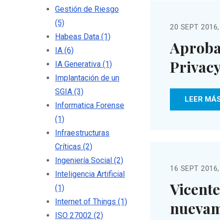
Gestión de Riesgo
(5)
20 SEPT 2016,
Habeas Data
(1)
Aprobac
IA
(6)
Privacy
IA Generativa
(1)
Implantación de un
SGIA
(3)
LEER MÁ
Informatica Forense
(1)
Infraestructuras
Críticas
(2)
Ingeniería Social
(2)
16 SEPT 2016,
Inteligencia Artificial
Vicente
(1)
Internet of Things
(1)
nuevam
ISO 27002
(2)