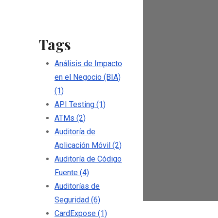
Tags
Análisis de Impacto
en el Negocio (BIA)
(1)
API Testing
(1)
ATMs
(2)
Auditoría de
Aplicación Móvil
(2)
Auditoría de Código
Fuente
(4)
Auditorías de
Seguridad
(6)
CardExpose
(1)