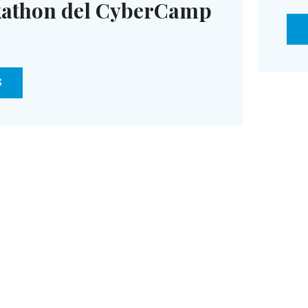
kathon del CyberCamp
S