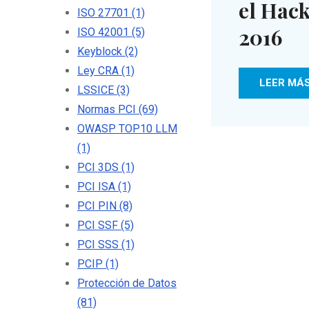
el Hac
ISO 27701
(1)
2016
ISO 42001
(5)
Keyblock
(2)
Ley CRA
(1)
LEER MÁ
LSSICE
(3)
Normas PCI
(69)
OWASP TOP10 LLM
(1)
PCI 3DS
(1)
PCI ISA
(1)
PCI PIN
(8)
PCI SSF
(5)
PCI SSS
(1)
PCIP
(1)
Protección de Datos
(81)