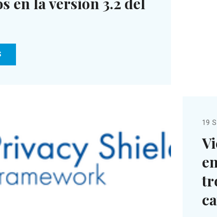
 en la versión 3.2 del
S
19 S
Vi
en
tr
ca