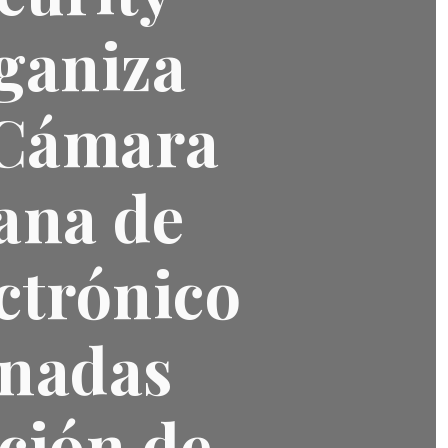
ganiza
 Cámara
ana de
ctrónico
rnadas
ción de