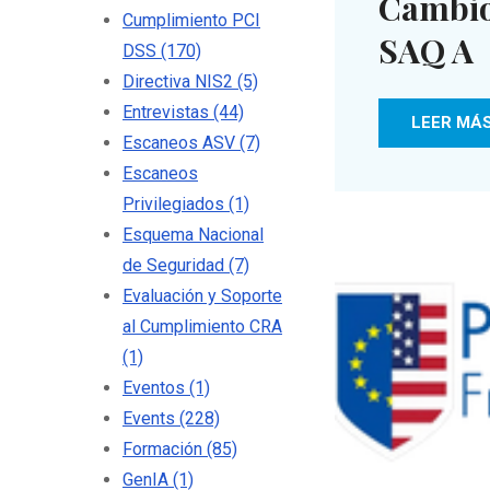
Cambios
Cumplimiento PCI
SAQ A
DSS
(170)
Directiva NIS2
(5)
Entrevistas
(44)
LEER MÁ
Escaneos ASV
(7)
Escaneos
Privilegiados
(1)
Esquema Nacional
de Seguridad
(7)
Evaluación y Soporte
al Cumplimiento CRA
(1)
Eventos
(1)
Events
(228)
Formación
(85)
GenIA
(1)