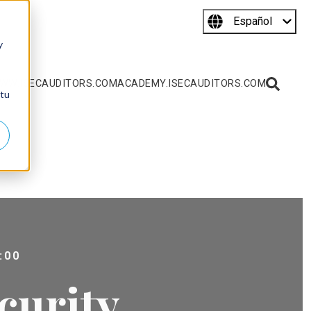
Español
y
WW.ISECAUDITORS.COM
ACADEMY.ISECAUDITORS.COM
 tu
:00
curity