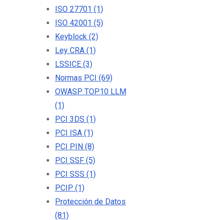
ISO 27701
(1)
ISO 42001
(5)
Keyblock
(2)
Ley CRA
(1)
LSSICE
(3)
Normas PCI
(69)
OWASP TOP10 LLM
(1)
PCI 3DS
(1)
PCI ISA
(1)
PCI PIN
(8)
PCI SSF
(5)
PCI SSS
(1)
PCIP
(1)
Protección de Datos
(81)