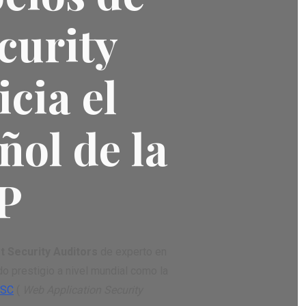
curity
icia el
ñol de la
P
t Security Auditors
de experto en
 prestigio a nivel mundial como la
SC
(
Web Application Security