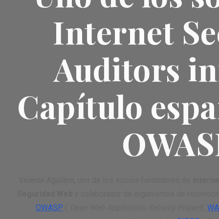
Internet Se
Auditors in
Capítulo espa
OWAS
Vicente Aguilera, uno de los socios fundadores de
Interne
Seguridad Web
y colaborador de organismos de reconocido
OWASP
(
Open Web Application Security Project
),
WA