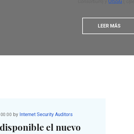
Consortium
) y
OISSG
(
Ope
LEER MÁS
by
Internet Security Auditors
:00:00
 disponible el nuevo