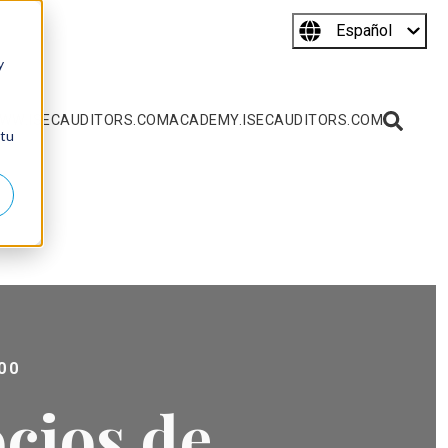
Español
y
WW.ISECAUDITORS.COM
ACADEMY.ISECAUDITORS.COM
 tu
:00
ocios de