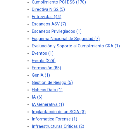
Cumplimiento PCI DSS
(170)
Directiva NIS2
(5)
Entrevistas
(44)
Escaneos ASV
(7)
Escaneos Privilegiados
(1)
Esquema Nacional de Seguridad
(7)
Evaluación y Soporte al Cumplimiento CRA
(1)
Eventos
(1)
Events
(228)
Formación
(85)
GenIA
(1)
Gestión de Riesgo
(5)
Habeas Data
(1)
IA
(6)
IA Generativa
(1)
Implantación de un SGIA
(3)
Informatica Forense
(1)
Infraestructuras Críticas
(2)