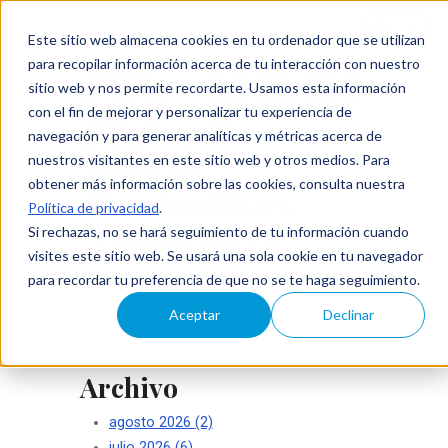
Este sitio web almacena cookies en tu ordenador que se utilizan
para recopilar información acerca de tu interacción con nuestro
sitio web y nos permite recordarte. Usamos esta información
con el fin de mejorar y personalizar tu experiencia de
navegación y para generar analíticas y métricas acerca de
Blog de
nuestros visitantes en este sitio web y otros medios. Para
obtener más información sobre las cookies, consulta nuestra
ISecAuditors
Política de privacidad
.
Si rechazas, no se hará seguimiento de tu información cuando
Su seguridad es nuestro éxito
visites este sitio web. Se usará una sola cookie en tu navegador
para recordar tu preferencia de que no se te haga seguimiento.
Aceptar
Declinar
Archivo
agosto 2026
(2)
julio 2026
(6)