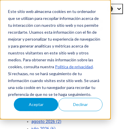
Este sitio web almacena cookies en tu ordenador
que se utilizan para recopilar información acerca de
tu interacción con nuestro sitio web y nos permite
recordarte. Usamos esta información con el fin de
mejorar y personalizar tu experiencia de navegación
Blog de
y para generar analíticas y métricas acerca de
nuestros visitantes en este sitio web y otros
ISecAuditors
medios. Para obtener más información sobre las
cookies, consulta nuestra
Política de privacidad
.
Su seguridad es nuestro éxito
Si rechazas, no se hará seguimiento de tu
información cuando visites este sitio web. Se usará
una sola cookie en tu navegador para recordar tu
preferencia de que no se te haga seguimiento.
Aceptar
Declinar
Archivo
agosto 2026
(2)
julio 2026
(6)