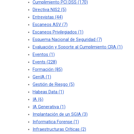
Cumplimiento PCI DSS
(170)
Directiva NIS2
(5)
Entrevistas
(44)
Escaneos ASV
(7)
Escaneos Privilegiados
(1)
Esquema Nacional de Seguridad
(7)
Evaluación y Soporte al Cumplimiento CRA
(1)
Eventos
(1)
Events
(228)
Formación
(85)
GenIA
(1)
Gestión de Riesgo
(5)
Habeas Data
(1)
IA
(6)
IA Generativa
(1)
Implantación de un SGIA
(3)
Informatica Forense
(1)
Infraestructuras Críticas
(2)