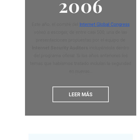
2006
Este año, el comité del
Internet Global Congress
volvió a escoger, de entre casi 500, una de las
presentaciones propuestas por el equipo de
Internet Security Auditors
incluyéndola dentro
del programa oficial. Si los años anteriores los
temas que habíamos tratado incluían la seguridad
en nuevas...
LEER MÁS