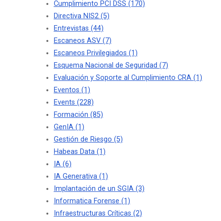
Cumplimiento PCI DSS
(170)
Directiva NIS2
(5)
Entrevistas
(44)
Escaneos ASV
(7)
Escaneos Privilegiados
(1)
Esquema Nacional de Seguridad
(7)
Evaluación y Soporte al Cumplimiento CRA
(1)
Eventos
(1)
Events
(228)
Formación
(85)
GenIA
(1)
Gestión de Riesgo
(5)
Habeas Data
(1)
IA
(6)
IA Generativa
(1)
Implantación de un SGIA
(3)
Informatica Forense
(1)
Infraestructuras Críticas
(2)