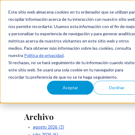
Este sitio web almacena cookies en tu ordenador que se utilizan pa
recopilar información acerca de tu interacción con nuestro sitio web
nos permite recordarte. Usamos esta información con el fin de mejo
y personalizar tu experiencia de navegación y para generar analítica
métricas acerca de nuestros visitantes en este sitio web y otros
Blog de
medios. Para obtener más información sobre las cookies, consulta
nuestra
Política de privacidad
.
ISecAuditors
Si rechazas, no se hará seguimiento de tu información cuando visite
este sitio web. Se usará una sola cookie en tu navegador para
Su seguridad es nuestro éxito
recordar tu preferencia de que no se te haga seguimiento.
Aceptar
Declinar
Archivo
agosto 2026
(2)
julio 2026
(6)