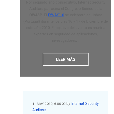
Por segundo año consecutivo, Internet Security
Auditors patrocina el Congreso Ibérico de la
OWASP
. El
IBWAS'10
se celebrará en Lisboa
(Portugal) durante los días 16 y 17 de Diciembre de
este año 2010. El objetivo del evento es reunir a
expertos en seguridad de aplicaciones,
investigadores,...
LEER MÁS
by
Internet Security
11 MAY 2010, 6:00:00
Auditors