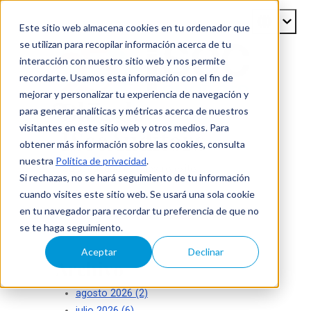
Este sitio web almacena cookies en tu ordenador que
se utilizan para recopilar información acerca de tu
interacción con nuestro sitio web y nos permite
recordarte. Usamos esta información con el fin de
mejorar y personalizar tu experiencia de navegación y
Blog de
para generar analíticas y métricas acerca de nuestros
visitantes en este sitio web y otros medios. Para
ISecAuditors
obtener más información sobre las cookies, consulta
nuestra
Política de privacidad
.
Su seguridad es nuestro éxito
Si rechazas, no se hará seguimiento de tu información
cuando visites este sitio web. Se usará una sola cookie
en tu navegador para recordar tu preferencia de que no
se te haga seguimiento.
Aceptar
Declinar
Archivo
agosto 2026
(2)
julio 2026
(6)