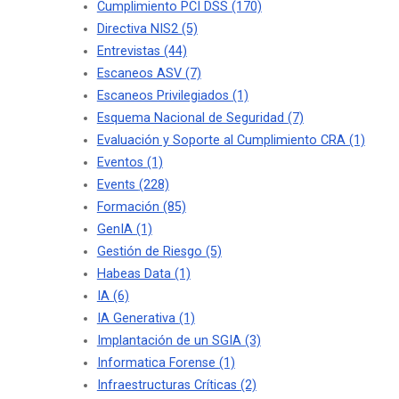
Cumplimiento PCI DSS
(170)
Directiva NIS2
(5)
Entrevistas
(44)
Escaneos ASV
(7)
Escaneos Privilegiados
(1)
Esquema Nacional de Seguridad
(7)
Evaluación y Soporte al Cumplimiento CRA
(1)
Eventos
(1)
Events
(228)
Formación
(85)
GenIA
(1)
Gestión de Riesgo
(5)
Habeas Data
(1)
IA
(6)
IA Generativa
(1)
Implantación de un SGIA
(3)
Informatica Forense
(1)
Infraestructuras Críticas
(2)