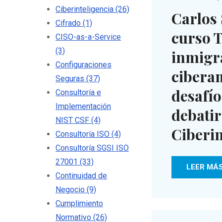
Ciberinteligencia
(26)
Carlos 
Cifrado
(1)
curso 
CISO-as-a-Service
(3)
inmigr
Configuraciones
cibera
Seguras
(37)
desafío
Consultoría e
Implementación
debatir
NIST CSF
(4)
Ciberin
Consultoría ISO
(4)
Consultoría SGSI ISO
27001
(33)
LEER MÁ
Continuidad de
Negocio
(9)
Cumplimiento
Normativo
(26)