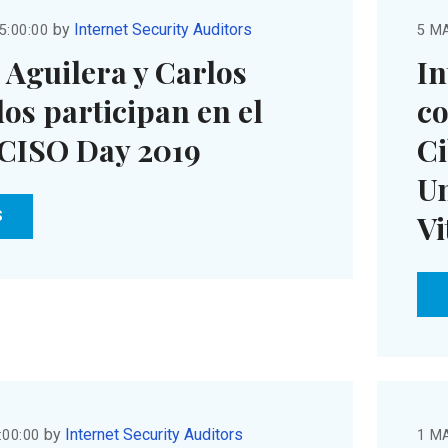
by
Internet Security Auditors
5:00:00
5 MA
 Aguilera y Carlos
In
os participan en el
co
 CISO Day 2019
Ci
Un
S
Vi
by
Internet Security Auditors
:00:00
1 MA