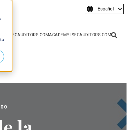
Español
y
WW.ISECAUDITORS.COM
ACADEMY.ISECAUDITORS.COM
 tu
:00
de la