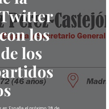
 Twitter
con los
de los
partidos
os
s en España el próximo 28 de