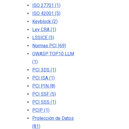
ISO 27701
(1)
ISO 42001
(5)
Keyblock
(2)
Ley CRA
(1)
LSSICE
(3)
Normas PCI
(69)
OWASP TOP10 LLM
(1)
PCI 3DS
(1)
PCI ISA
(1)
PCI PIN
(8)
PCI SSF
(5)
PCI SSS
(1)
PCIP
(1)
Protección de Datos
(81)