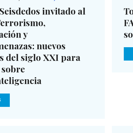
Seisdedos invitado al
To
Terrorismo,
FA
ación y
so
menazas: nuevos
s del siglo XXI para
 sobre
teligencia
S