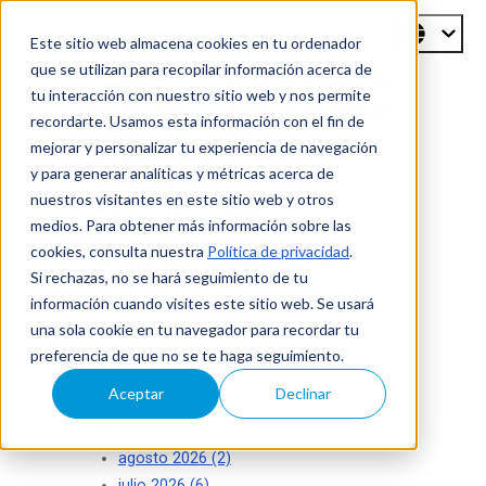
Este sitio web almacena cookies en tu ordenador
que se utilizan para recopilar información acerca de
tu interacción con nuestro sitio web y nos permite
recordarte. Usamos esta información con el fin de
mejorar y personalizar tu experiencia de navegación
Blog de
y para generar analíticas y métricas acerca de
nuestros visitantes en este sitio web y otros
ISecAuditors
medios. Para obtener más información sobre las
cookies, consulta nuestra
Política de privacidad
.
Su seguridad es nuestro éxito
Si rechazas, no se hará seguimiento de tu
información cuando visites este sitio web. Se usará
una sola cookie en tu navegador para recordar tu
preferencia de que no se te haga seguimiento.
Aceptar
Declinar
Archivo
agosto 2026
(2)
julio 2026
(6)