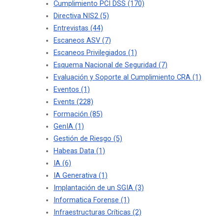
Cumplimiento PCI DSS
(170)
Directiva NIS2
(5)
Entrevistas
(44)
Escaneos ASV
(7)
Escaneos Privilegiados
(1)
Esquema Nacional de Seguridad
(7)
Evaluación y Soporte al Cumplimiento CRA
(1)
Eventos
(1)
Events
(228)
Formación
(85)
GenIA
(1)
Gestión de Riesgo
(5)
Habeas Data
(1)
IA
(6)
IA Generativa
(1)
Implantación de un SGIA
(3)
Informatica Forense
(1)
Infraestructuras Críticas
(2)