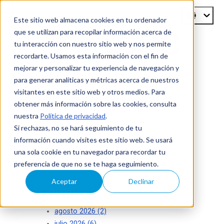
Este sitio web almacena cookies en tu ordenador
que se utilizan para recopilar información acerca de
tu interacción con nuestro sitio web y nos permite
recordarte. Usamos esta información con el fin de
mejorar y personalizar tu experiencia de navegación y
Blog de
para generar analíticas y métricas acerca de nuestros
visitantes en este sitio web y otros medios. Para
ISecAuditors
obtener más información sobre las cookies, consulta
nuestra
Política de privacidad
.
Su seguridad es nuestro éxito
Si rechazas, no se hará seguimiento de tu
información cuando visites este sitio web. Se usará
una sola cookie en tu navegador para recordar tu
preferencia de que no se te haga seguimiento.
Aceptar
Declinar
Archivo
agosto 2026
(2)
julio 2026
(6)