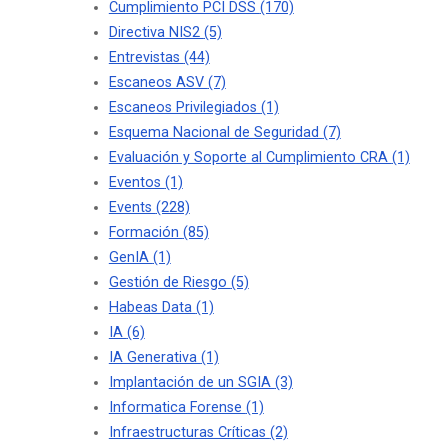
Cumplimiento PCI DSS
(170)
Directiva NIS2
(5)
Entrevistas
(44)
Escaneos ASV
(7)
Escaneos Privilegiados
(1)
Esquema Nacional de Seguridad
(7)
Evaluación y Soporte al Cumplimiento CRA
(1)
Eventos
(1)
Events
(228)
Formación
(85)
GenIA
(1)
Gestión de Riesgo
(5)
Habeas Data
(1)
IA
(6)
IA Generativa
(1)
Implantación de un SGIA
(3)
Informatica Forense
(1)
Infraestructuras Críticas
(2)