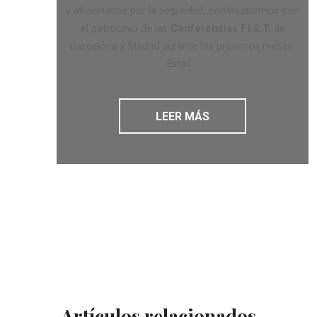
y aficionados por la seguridad, continuaremos con
el patrocinio de las
Conferencias F.I.S.T.
de
Barcelona y Madrid durante los próximos meses.
Estas...
LEER MÁS
Artículos relacionados