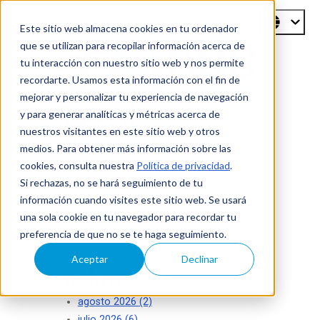
Este sitio web almacena cookies en tu ordenador
que se utilizan para recopilar información acerca de
tu interacción con nuestro sitio web y nos permite
recordarte. Usamos esta información con el fin de
mejorar y personalizar tu experiencia de navegación
Blog de
y para generar analíticas y métricas acerca de
nuestros visitantes en este sitio web y otros
ISecAuditors
medios. Para obtener más información sobre las
cookies, consulta nuestra
Política de privacidad
.
Su seguridad es nuestro éxito
Si rechazas, no se hará seguimiento de tu
información cuando visites este sitio web. Se usará
una sola cookie en tu navegador para recordar tu
preferencia de que no se te haga seguimiento.
Aceptar
Declinar
Archivo
agosto 2026
(2)
julio 2026
(6)