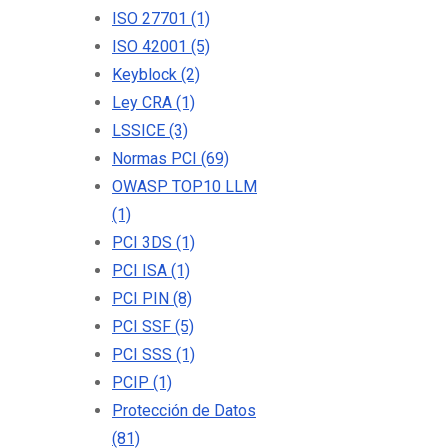
ISO 27701
(1)
ISO 42001
(5)
Keyblock
(2)
Ley CRA
(1)
LSSICE
(3)
Normas PCI
(69)
OWASP TOP10 LLM
(1)
PCI 3DS
(1)
PCI ISA
(1)
PCI PIN
(8)
PCI SSF
(5)
PCI SSS
(1)
PCIP
(1)
Protección de Datos
(81)