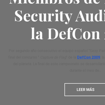
Security Aud
la DefCon
Por segundo año consecutivo el equipo español "Sexy Panda
final del concurso "
Capture de Flag
" de la
DefCon 2009
, 
del planeta. La final de este campeonato se desarrollar
durante el mes de...
LEER MÁS