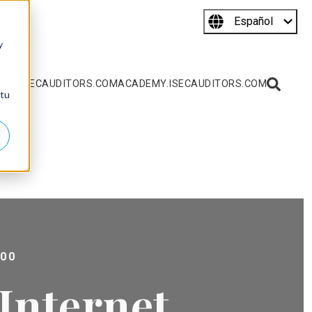
Español
y
WW.ISECAUDITORS.COM
ACADEMY.ISECAUDITORS.COM
 tu
:00
Internet