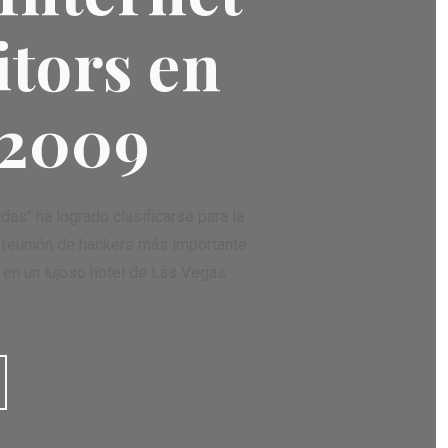
itors en
 2009
s" ha logrado clasificarse para la
la reunión de hackers más importante
á en un lujoso hotel de Las Vegas