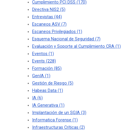
Cumplimiento PCI DSS
(170)
Directiva NIS2
(5)
Entrevistas
(44)
Escaneos ASV
(7)
Escaneos Privilegiados
(1)
Esquema Nacional de Seguridad
(7)
Evaluación y Soporte al Cumplimiento CRA
(1)
Eventos
(1)
Events
(228)
Formación
(85)
GenIA
(1)
Gestión de Riesgo
(5)
Habeas Data
(1)
IA
(6)
IA Generativa
(1)
Implantación de un SGIA
(3)
Informatica Forense
(1)
Infraestructuras Críticas
(2)