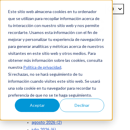
Este sitio web almacena cookies en tu ordenador
que se utilizan para recopilar información acerca de
tu interacción con nuestro sitio web y nos permite
recordarte. Usamos esta información con el fin de
mejorar y personalizar tu experiencia de navegación y
Blog de
para generar analíticas y métricas acerca de nuestros
visitantes en este sitio web y otros medios. Para
ISecAuditors
obtener más información sobre las cookies, consulta
nuestra
Política de privacidad
.
Su seguridad es nuestro éxito
Si rechazas, no se hará seguimiento de tu
información cuando visites este sitio web. Se usará
una sola cookie en tu navegador para recordar tu
preferencia de que no se te haga seguimiento.
Aceptar
Declinar
Archivo
agosto 2026
(2)
julio 2026
(6)