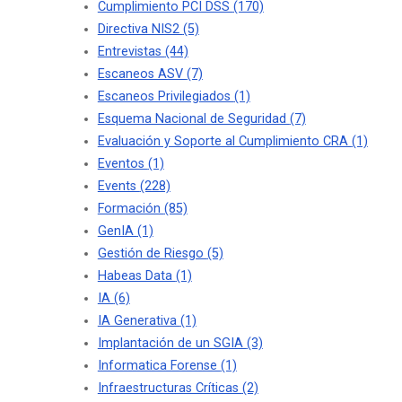
Cumplimiento PCI DSS
(170)
Directiva NIS2
(5)
Entrevistas
(44)
Escaneos ASV
(7)
Escaneos Privilegiados
(1)
Esquema Nacional de Seguridad
(7)
Evaluación y Soporte al Cumplimiento CRA
(1)
Eventos
(1)
Events
(228)
Formación
(85)
GenIA
(1)
Gestión de Riesgo
(5)
Habeas Data
(1)
IA
(6)
IA Generativa
(1)
Implantación de un SGIA
(3)
Informatica Forense
(1)
Infraestructuras Críticas
(2)