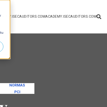
y
 WWW.ISECAUDITORS.COM
ACADEMY.ISECAUDITORS.COM
 tu
NORMAS
PCI
ty