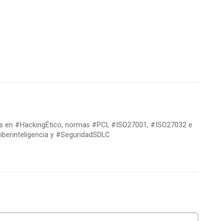
res en #HackingÉtico, normas #PCI, #ISO27001, #ISO27032 e
berinteligencia y #SeguridadSDLC