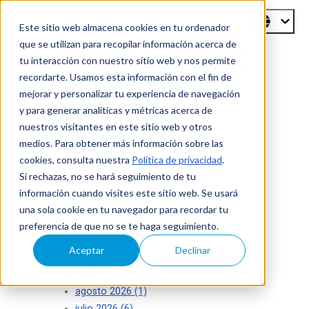
Este sitio web almacena cookies en tu ordenador
que se utilizan para recopilar información acerca de
tu interacción con nuestro sitio web y nos permite
recordarte. Usamos esta información con el fin de
mejorar y personalizar tu experiencia de navegación
Blog de
y para generar analíticas y métricas acerca de
nuestros visitantes en este sitio web y otros
ISecAuditors
medios. Para obtener más información sobre las
cookies, consulta nuestra
Política de privacidad
.
Su seguridad es nuestro éxito
Si rechazas, no se hará seguimiento de tu
información cuando visites este sitio web. Se usará
una sola cookie en tu navegador para recordar tu
preferencia de que no se te haga seguimiento.
Aceptar
Declinar
Archivo
agosto 2026
(1)
julio 2026
(6)