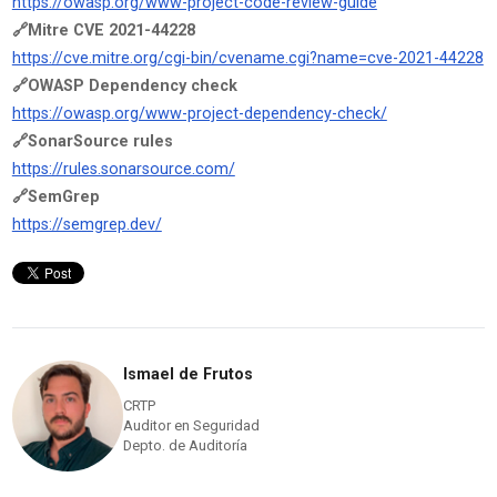
https://owasp.org/www-project-code-review-guide
🔗Mitre CVE 2021-44228
https://cve.mitre.org/cgi-bin/cvename.cgi?name=cve-2021-44228
🔗OWASP Dependency check
https://owasp.org/www-project-dependency-check/
🔗SonarSource rules
https://rules.sonarsource.com/
🔗SemGrep
https://semgrep.dev/
Ismael de Frutos
CRTP
Auditor en Seguridad
Depto. de Auditoría