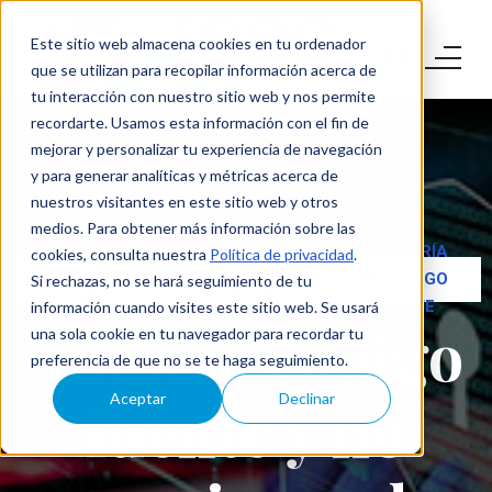
Este sitio web almacena cookies en tu ordenador
que se utilizan para recopilar información acerca de
tu interacción con nuestro sitio web y nos permite
recordarte. Usamos esta información con el fin de
mejorar y personalizar tu experiencia de navegación
y para generar analíticas y métricas acerca de
nuestros visitantes en este sitio web y otros
medios. Para obtener más información sobre las
AUDITORÍA
cookies, consulta nuestra
Política de privacidad
.
SEGURIDAD
TEST DE
DE CÓDIGO
Si rechazas, no se hará seguimiento de tu
SDLC
INTRUSIÓN
FUENTE
información cuando visites este sitio web. Se usará
Auditar código
una sola cookie en tu navegador para recordar tu
preferencia de que no se te haga seguimiento.
fuente y no
Aceptar
Declinar