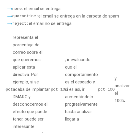
none:
el email se entrega
quarantine:
el email se entrega en la carpeta de spam
reject:
el email no se entrega
representa el
porcentaje de
correo sobre el
que queremos
, ir evaluando
aplicar esta
que el
directiva. Por
comportamiento
y
ejemplo, si se
es el deseado y,
analizar
pct
acaba de implantar
pct=10
si es así, ir
pct=100
el
DMARC y
aumentándolo
100%.
desconocemos el
progresivamente
efecto que puede
hasta analizar
tener, puede ser
llegar a
interesante