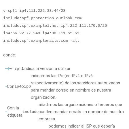
v=spf1 ip4:111.222.33.44/28
include:spf.protection.outlook.com
include:spf.example1.net ip4:222.111.170.0/26
ip4:66.22.77.248 ip4:88.111.55.51
include:spf.examplemails.com -all
donde:
v=spf1
indica la versión a utilizar.
indicamos las IPs (en IPv4 o IPv6,
respectivamente) de los servidores autorizados
Con
ip4
o
ip6
para mandar correo en nombre de nuestra
organización.
añadimos las organizaciones o terceros que
Con la
include
pueden mandar emails en nombre de nuestra
etiqueta
empresa.
podemos indicar al ISP qué debería