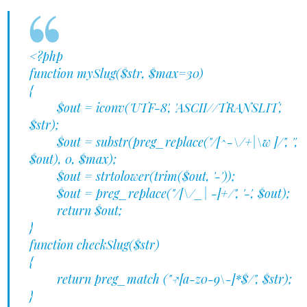
<?php
function mySlug($str, $max=30)
{
$out = iconv('UTF-8', 'ASCII//TRANSLIT',
$str);
$out = substr(preg_replace("/[^-\/+|\w ]/", '',
$out), 0, $max);
$out = strtolower(trim($out, '-'));
$out = preg_replace("/[\/_| -]+/", '-', $out);
return $out;
}
function checkSlug($str)
{
return preg_match ("/^[a-z0-9\-]*$/", $str);
}