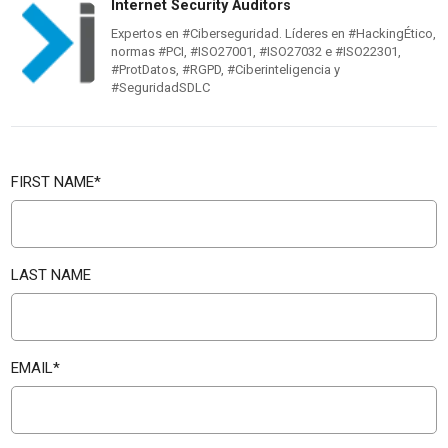
Internet Security Auditors
Expertos en #Ciberseguridad. Líderes en #HackingÉtico,
normas #PCI, #ISO27001, #ISO27032 e #ISO22301,
#ProtDatos, #RGPD, #Ciberinteligencia y
#SeguridadSDLC
FIRST NAME
*
LAST NAME
EMAIL
*