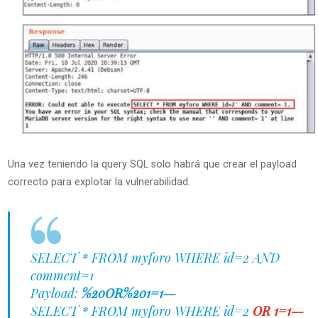
Una vez teniendo la query SQL solo habrá que crear el payload
correcto para explotar la vulnerabilidad.
SELECT * FROM myforo WHERE id=2 AND
comment=1
Payload:
%20OR%201=1—
SELECT * FROM myforo WHERE id=2
OR 1=1—