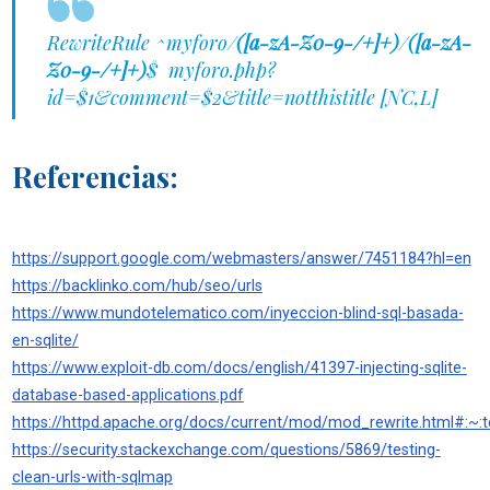
RewriteRule ^myforo/
([a-zA-Z0-9-/+]+)
/
([a-zA-
Z0-9-/+]+)
$ myforo.php?
id=$1&comment=$2&title=notthistitle [NC,L]
Referencias:
https://support.google.com/webmasters/answer/7451184?hl=en
https://backlinko.com/hub/seo/urls
https://www.mundotelematico.com/inyeccion-blind-sql-basada-
en-sqlite/
https://www.exploit-db.com/docs/english/41397-injecting-sqlite-
database-based-applications.pdf
https://httpd.apache.org/docs/current/mod/mod_rewrite.html#
https://security.stackexchange.com/questions/5869/testing-
clean-urls-with-sqlmap