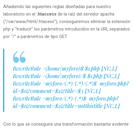
Añadiendo las siguientes reglas diseñadas para nuestro
laboratorio en el
.htaccess
de la raíz del servidor apache
(“/var/www/html/.htacess”), conseguiremos eliminar la extensión
php y “traducir” los parámetros introducidos en la URL separados
por “/” a parámetros de tipo GET.
RewriteRule ^(home|myforo)$ $1.php [NC,L]
RewriteRule ^(home|myforo)/$ $1.php [NC,L]
RewriteRule ^myforo/(.*)/(.*)/(.*)$ myforo.php?
id=$1&comment=$2&title=$3 [NC,L]
RewriteRule ^myforo/(.*)/(.*)$ myforo.php?
id=$1&comment=$2&title=notthistitle [NC,L]
Con lo que se conseguirá una transformación bastante evidente: