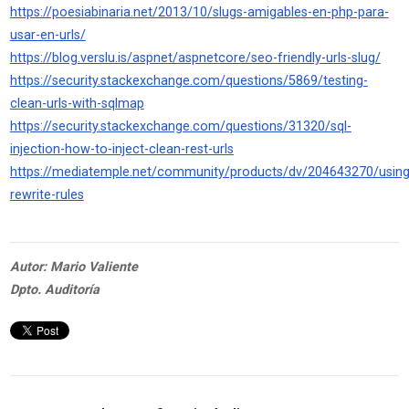
https://poesiabinaria.net/2013/10/slugs-amigables-en-php-para-
usar-en-urls/
https://blog.verslu.is/aspnet/aspnetcore/seo-friendly-urls-slug/
https://security.stackexchange.com/questions/5869/testing-
clean-urls-with-sqlmap
https://security.stackexchange.com/questions/31320/sql-
injection-how-to-inject-clean-rest-urls
https://mediatemple.net/community/products/dv/204643270/using
rewrite-rules
Autor: Mario Valiente
Dpto. Auditoría