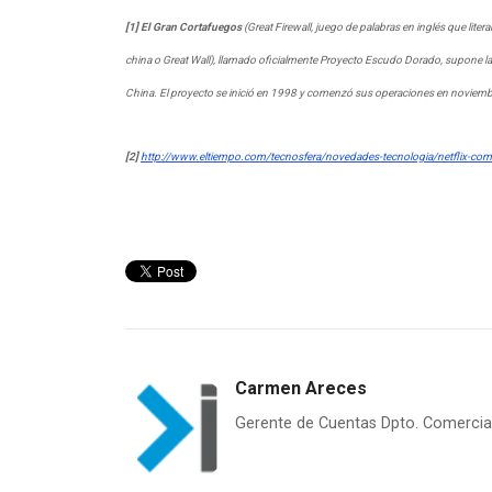
[1]
El Gran Cortafuegos
(Great Firewall, juego de palabras en inglés que lite
china o Great Wall), llamado oficialmente Proyecto Escudo Dorado, supone la ce
China. El proyecto se inició en 1998 y comenzó sus operaciones en noviemb
[2]
http://www.eltiempo.com/tecnosfera/novedades-tecnologia/netflix-
Carmen Areces
Gerente de Cuentas Dpto. Comercia