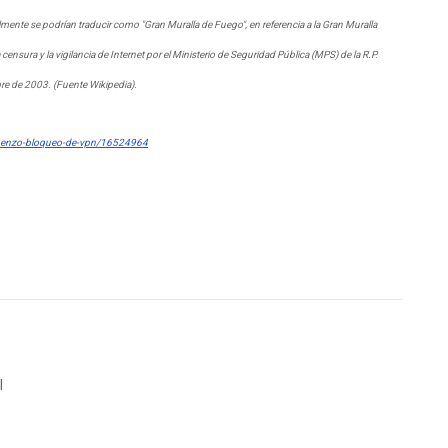
ralmente se podrían traducir como "Gran Muralla de Fuego", en referencia a la Gran Muralla
nsura y la vigilancia de Internet por el Ministerio de Seguridad Pública (MPS) de la R.P.
re de 2003. (Fuente Wikipedia).
comenzo-bloqueo-de-vpn/16524964
l