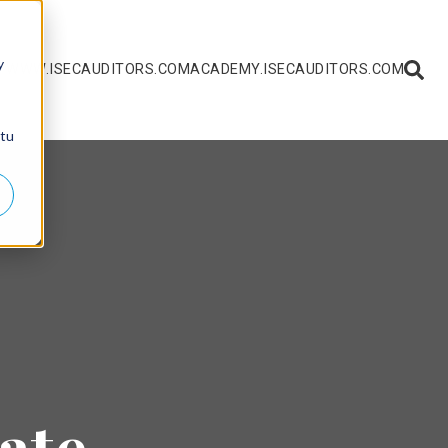
y
 WWW.ISECAUDITORS.COM
ACADEMY.ISECAUDITORS.COM
 tu
ate