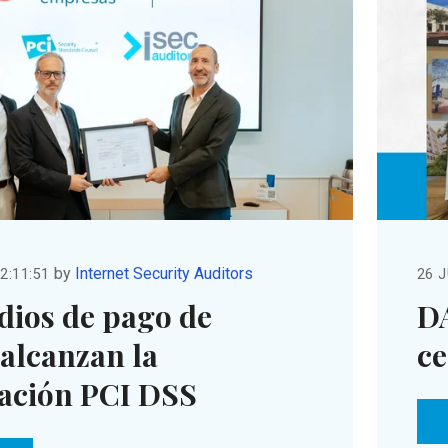
by
Internet Security Auditors
12:11:51
26 J
dios de pago de
D
alcanzan la
ce
cación PCI DSS