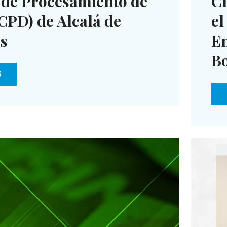
 de Procesamiento de
Cl
CPD) de Alcalá de
el
s
En
B
S