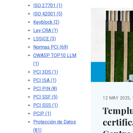
ISO 27701
(1)
ISO 42001
(5)
Keyblock
(2)
Ley CRA
(1)
LSSICE
(3)
Normas PCI
(69)
OWASP TOP10 LLM
(1)
PCI 3DS
(1)
PCI ISA
(1)
PCI PIN
(8)
PCI SSF
(5)
12 MAY 2025, 
PCI SSS
(1)
Templu
PCIP
(1)
certifi
Protección de Datos
(81)