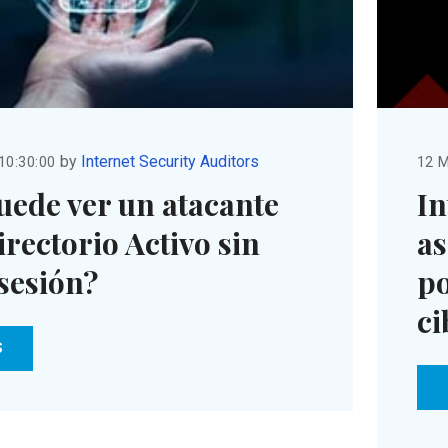
by
Internet Security Auditors
10:30:00
12 M
uede ver un atacante
In
irectorio Activo sin
as
 sesión?
po
ci
S