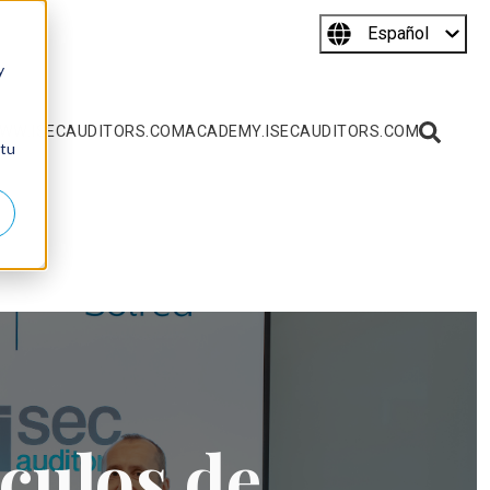
Español
y
WW.ISECAUDITORS.COM
ACADEMY.ISECAUDITORS.COM
 tu
ículos de