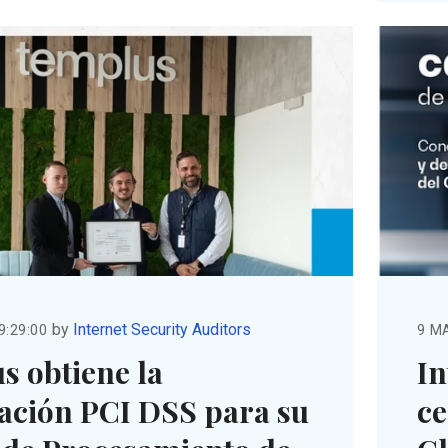
by
Internet Security Auditors
9:29:00
9 MA
s obtiene la
In
cación PCI DSS para su
ce