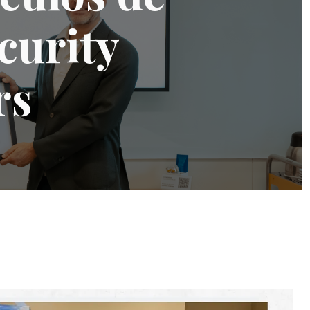
curity
rs