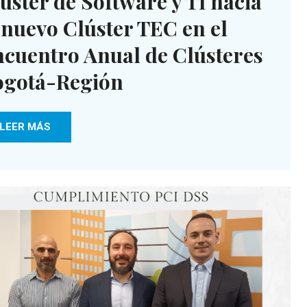
úster de Software y TI hacia
 nuevo Clúster TEC en el
cuentro Anual de Clústeres
ogotá-Región
LEER MÁS