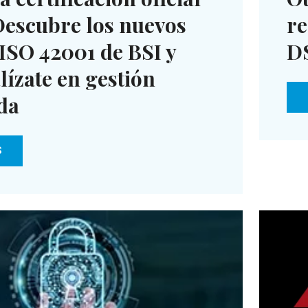
Descubre los nuevos
re
ISO 42001 de BSI y
D
lízate en gestión
da
S