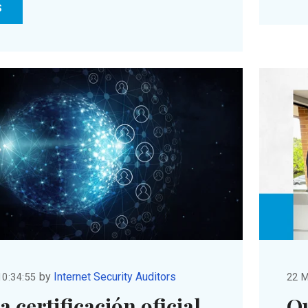
S
by
Internet Security Auditors
10:34:55
22 M
a certificación oficial
Ou