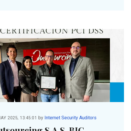
by
Internet Security Auditors
AY 2025, 13:45:01
tsourcing S.A.S. BIC