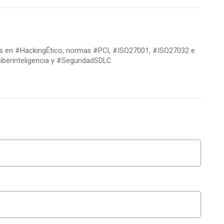
res en #HackingÉtico, normas #PCI, #ISO27001, #ISO27032 e
berinteligencia y #SeguridadSDLC