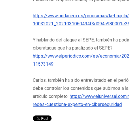
https://www.ondacero.es/programas/la-brujula
10032021_2021031060494f3d094c980001e26
Y hablando del ataque al SEPE, también ha podid
ciberataque que ha paralizado el SEPE?
https://www.elperiodico.com/es/economia/202
11573149
Carlos, también ha sido entrevistado en el peri
debe controlar los contenidos que subimos a las
artículo completo:
https://www.eluniversal.com.
redes-cuestiona-experto-en-ciberseguridad