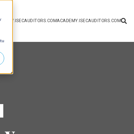
y
 WWW.ISECAUDITORS.COM
ACADEMY.ISECAUDITORS.COM
 tu
 y