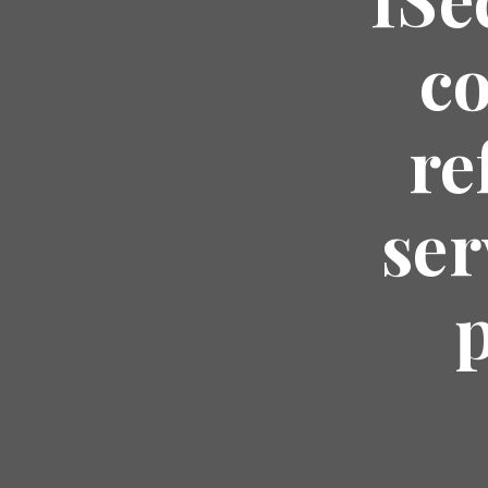
c
re
ser