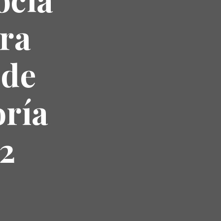
ra
 de
oría
2