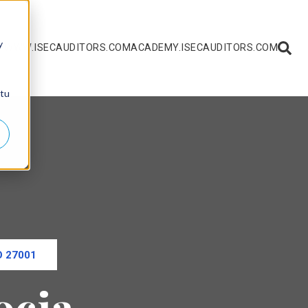
y
 WWW.ISECAUDITORS.COM
ACADEMY.ISECAUDITORS.COM
 tu
O 27001
ocia