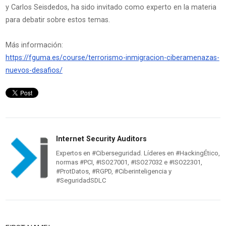
y Carlos Seisdedos, ha sido invitado como experto en la materia
para debatir sobre estos temas.
Más información:
https://fguma.es/course/terrorismo-inmigracion-ciberamenazas-
nuevos-desafios/
Internet Security Auditors
Expertos en #Ciberseguridad. Líderes en #HackingÉtico,
normas #PCI, #ISO27001, #ISO27032 e #ISO22301,
#ProtDatos, #RGPD, #Ciberinteligencia y
#SeguridadSDLC