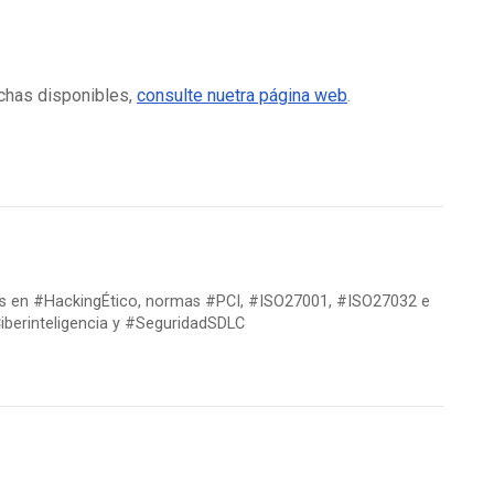
echas disponibles,
consulte nuetra página web
.
res en #HackingÉtico, normas #PCI, #ISO27001, #ISO27032 e
berinteligencia y #SeguridadSDLC