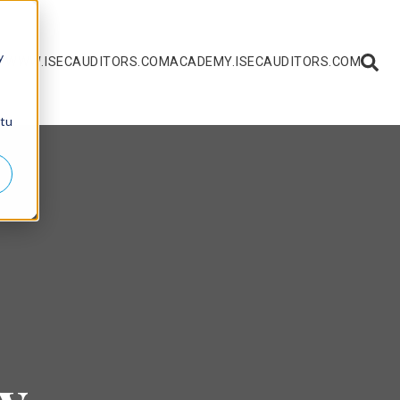
y
 WWW.ISECAUDITORS.COM
ACADEMY.ISECAUDITORS.COM
 tu
ty