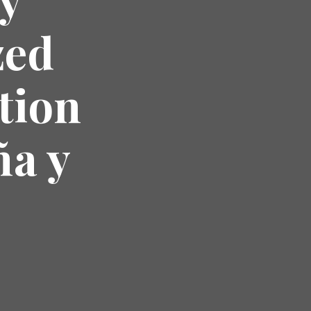
zed
tion
ña y